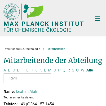
Hauptinhalt
Evolutionäre Neuroethologie
Mitarbeitende
Mitarbeitende der Abteilung
A
B
C
D
F
G
H
J
K
L
M
O
P
Q
R
S
U
W
Alle
Ibrahim Alali
Technischer Assistent
+49 (0)3641 57-1454