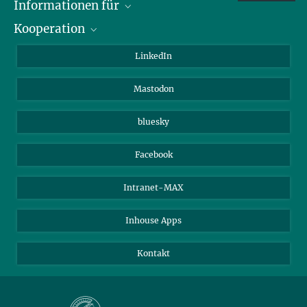
Informationen für
Kooperation
Journalisten
Alumni
IMPRS
LinkedIn
Gäste
Max-Planck-Gesellschaft
Mastodon
Beutenberg Campus e.V.
JenaVersum e.V.
bluesky
Facebook
Intranet-MAX
Inhouse Apps
Kontakt