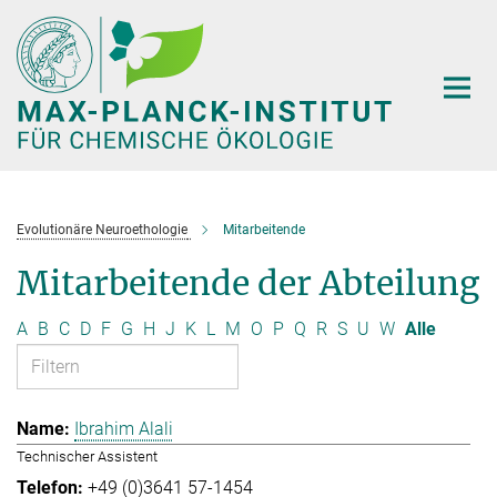
Hauptinhalt
Evolutionäre Neuroethologie
Mitarbeitende
Mitarbeitende der Abteilung
A
B
C
D
F
G
H
J
K
L
M
O
P
Q
R
S
U
W
Alle
Ibrahim Alali
Technischer Assistent
+49 (0)3641 57-1454