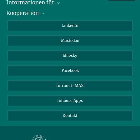
Informationen für
Kooperation
Journalisten
Alumni
IMPRS
LinkedIn
Gäste
Max-Planck-Gesellschaft
Mastodon
Beutenberg Campus e.V.
JenaVersum e.V.
bluesky
Facebook
Intranet-MAX
Inhouse Apps
Kontakt