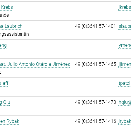
 Krebs
jkrebs
ende
na Laubrich
+49 (0)3641 57-1401
slaubr
ngsassistentin
eng
ymeng
. nat. Julio Antonio Otárola Jiménez
+49 (0)3641 57-1465
jjime
c
zlaff
tpatzl
g Qiu
+49 (0)3641 57-1470
hqiu@
gen Rybak
+49 (0)3641 57-1416
jrybak