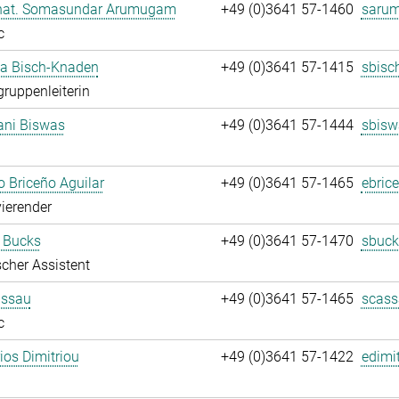
. nat. Somasundar Arumugam
+49 (0)3641 57-1460
saru
c
ja Bisch-Knaden
+49 (0)3641 57-1415
sbisc
gruppenleiterin
ani Biswas
+49 (0)3641 57-1444
sbisw
 Briceño Aguilar
+49 (0)3641 57-1465
ebric
ierender
 Bucks
+49 (0)3641 57-1470
sbuck
cher Assistent
assau
+49 (0)3641 57-1465
scass
c
rios Dimitriou
+49 (0)3641 57-1422
edimit