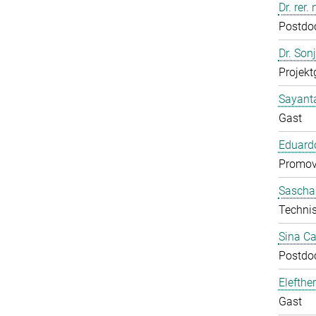
Dr. rer
Postdo
Dr. Son
Projekt
Sayant
Gast
Eduardo
Promov
Sascha
Technis
Sina C
Postdo
Elefthe
Gast