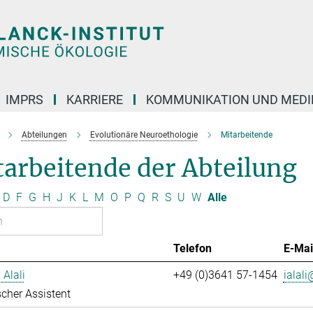
IMPRS
KARRIERE
KOMMUNIKATION UND MEDI
Abteilungen
Evolutionäre Neuroethologie
Mitarbeitende
arbeitende der Abteilung
D
F
G
H
J
K
L
M
O
P
Q
R
S
U
W
Alle
Telefon
E-Mai
 Alali
+49 (0)3641 57-1454
ialali
cher Assistent