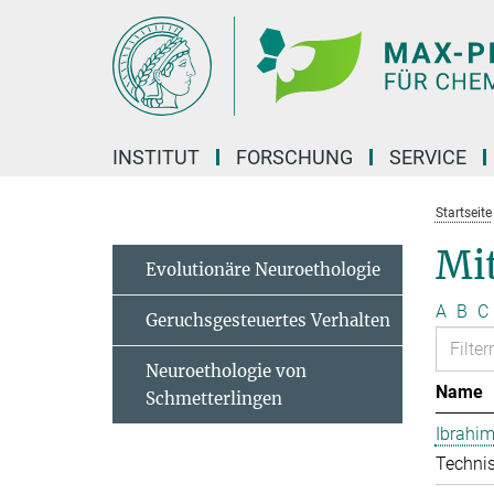
Hauptinhalt
INSTITUT
FORSCHUNG
SERVICE
Startseite
Mit
Evolutionäre Neuroethologie
A
B
C
Geruchsgesteuertes Verhalten
Neuroethologie von
Name
Schmetterlingen
Ibrahim
Technis