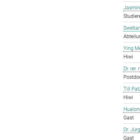
Jasmin
Studier
Swetla
Abteilu
Ying M
Hiwi
Dr. rer
Postdo
Till Pat
Hiwi
Hualon
Gast
Dr. Jür
Gast