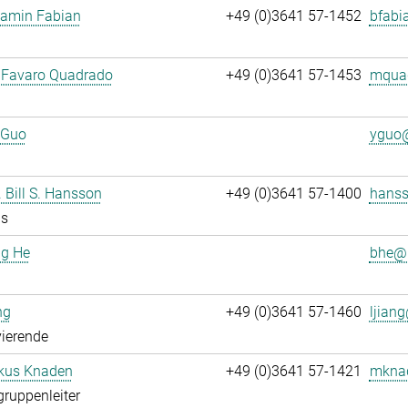
jamin Fabian
+49 (0)3641 57-1452
bfabi
 Favaro Quadrado
+49 (0)3641 57-1453
mquad
 Guo
yguo@
. Bill S. Hansson
+49 (0)3641 57-1400
hanss
us
ng He
bhe@.
ng
+49 (0)3641 57-1460
ljiang
ierende
rkus Knaden
+49 (0)3641 57-1421
mknad
gruppenleiter