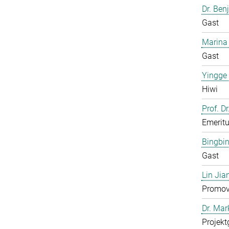
Dr. Ben
Gast
Marina
Gast
Yingge
Hiwi
Prof. Dr
Emerit
Bingbi
Gast
Lin Jia
Promov
Dr. Ma
Projekt