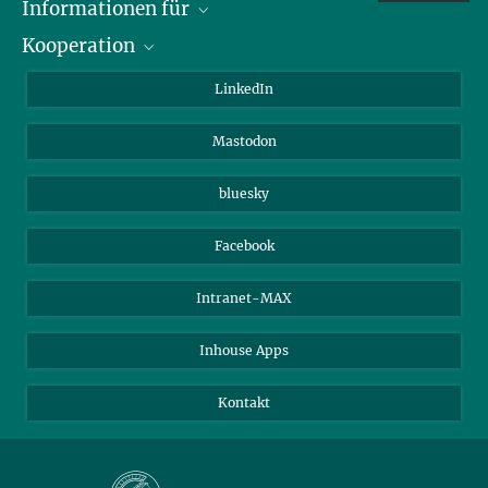
Informationen für
Kooperation
Journalisten
Alumni
IMPRS
LinkedIn
Gäste
Max-Planck-Gesellschaft
Mastodon
Beutenberg Campus e.V.
JenaVersum e.V.
bluesky
Facebook
Intranet-MAX
Inhouse Apps
Kontakt