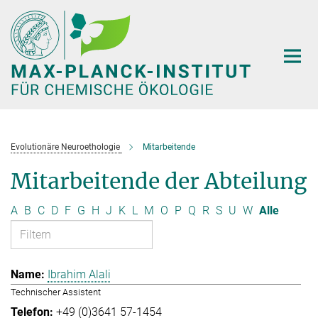
Hauptinhalt
Evolutionäre Neuroethologie
Mitarbeitende
Mitarbeitende der Abteilung
A
B
C
D
F
G
H
J
K
L
M
O
P
Q
R
S
U
W
Alle
Ibrahim Alali
Technischer Assistent
+49 (0)3641 57-1454