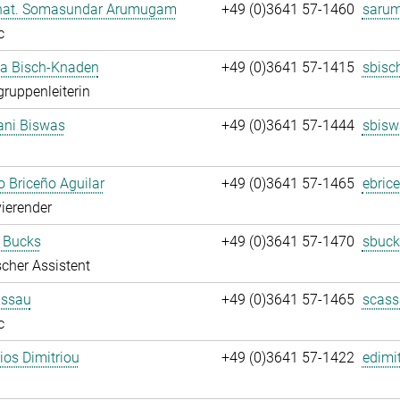
. nat. Somasundar Arumugam
+49 (0)3641 57-1460
saru
c
ja Bisch-Knaden
+49 (0)3641 57-1415
sbisc
gruppenleiterin
ani Biswas
+49 (0)3641 57-1444
sbisw
 Briceño Aguilar
+49 (0)3641 57-1465
ebric
ierender
 Bucks
+49 (0)3641 57-1470
sbuck
cher Assistent
assau
+49 (0)3641 57-1465
scass
c
rios Dimitriou
+49 (0)3641 57-1422
edimit