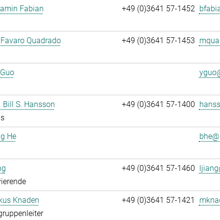
jamin Fabian
+49 (0)3641 57-1452
bfabi
 Favaro Quadrado
+49 (0)3641 57-1453
mquad
 Guo
yguo@
. Bill S. Hansson
+49 (0)3641 57-1400
hanss
us
ng He
bhe@.
ng
+49 (0)3641 57-1460
ljiang
ierende
rkus Knaden
+49 (0)3641 57-1421
mknad
gruppenleiter