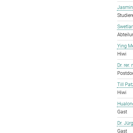
Jasmin
Studier
Swetla
Abteilu
Ying M
Hiwi
Dr. rer
Postdo
Till Pat
Hiwi
Hualon
Gast
Dr. Jür
Gast