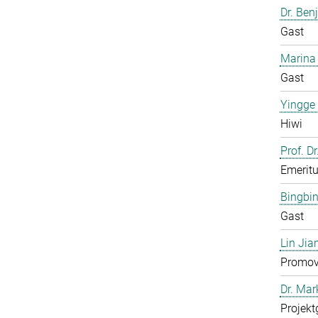
Dr. Ben
Gast
Marina
Gast
Yingge
Hiwi
Prof. Dr
Emerit
Bingbi
Gast
Lin Jia
Promov
Dr. Ma
Projekt