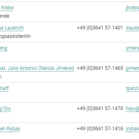
 Krebs
jkrebs
ende
na Laubrich
+49 (0)3641 57-1401
slaubr
ngsassistentin
eng
ymeng
. nat. Julio Antonio Otárola Jiménez
+49 (0)3641 57-1465
jjime
c
zlaff
tpatzl
g Qiu
+49 (0)3641 57-1470
hqiu@
gen Rybak
+49 (0)3641 57-1416
jrybak