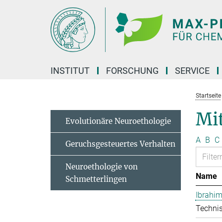
Hauptinhalt
INSTITUT
FORSCHUNG
SERVICE
Startseite
Mit
Evolutionäre Neuroethologie
A
B
C
Geruchsgesteuertes Verhalten
Neuroethologie von
Name
Schmetterlingen
Ibrahim
Technis