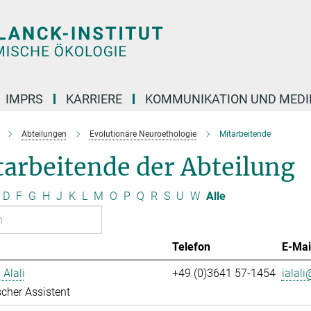
IMPRS
KARRIERE
KOMMUNIKATION UND MEDI
Abteilungen
Evolutionäre Neuroethologie
Mitarbeitende
arbeitende der Abteilung
D
F
G
H
J
K
L
M
O
P
Q
R
S
U
W
Alle
Telefon
E-Mai
 Alali
+49 (0)3641 57-1454
ialali
cher Assistent