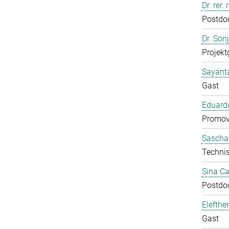
Dr. rer
Postdo
Dr. Son
Projekt
Sayant
Gast
Eduardo
Promov
Sascha
Technis
Sina C
Postdo
Elefthe
Gast