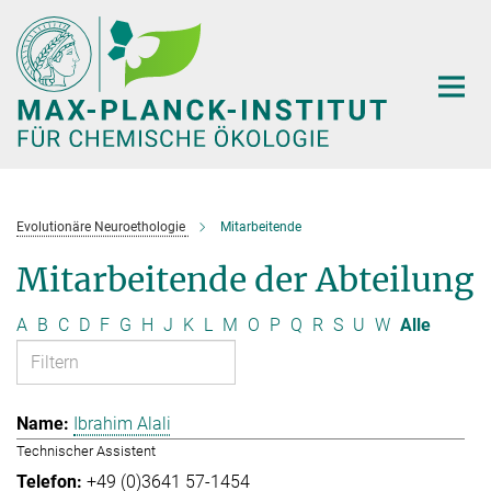
Hauptinhalt
Evolutionäre Neuroethologie
Mitarbeitende
Mitarbeitende der Abteilung
A
B
C
D
F
G
H
J
K
L
M
O
P
Q
R
S
U
W
Alle
Ibrahim Alali
Technischer Assistent
+49 (0)3641 57-1454