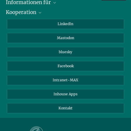
Informationen für
Kooperation
Journalisten
Alumni
IMPRS
LinkedIn
Gäste
Max-Planck-Gesellschaft
Mastodon
Beutenberg Campus e.V.
JenaVersum e.V.
bluesky
Facebook
Intranet-MAX
Inhouse Apps
Kontakt