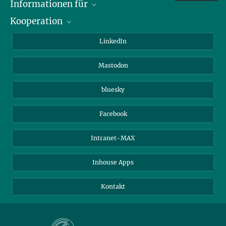
Informationen für
Kooperation
Journalisten
Alumni
IMPRS
LinkedIn
Gäste
Max-Planck-Gesellschaft
Mastodon
Beutenberg Campus e.V.
JenaVersum e.V.
bluesky
Facebook
Intranet-MAX
Inhouse Apps
Kontakt