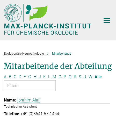
Hauptinhalt
Evolutionäre Neuroethologie
Mitarbeitende
Mitarbeitende der Abteilung
A
B
C
D
F
G
H
J
K
L
M
O
P
Q
R
S
U
W
Alle
Ibrahim Alali
Technischer Assistent
+49 (0)3641 57-1454