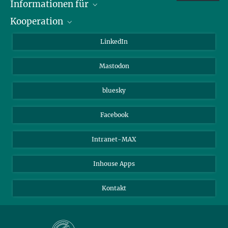
Informationen für
Kooperation
Journalisten
Alumni
IMPRS
LinkedIn
Gäste
Max-Planck-Gesellschaft
Mastodon
Beutenberg Campus e.V.
JenaVersum e.V.
bluesky
Facebook
Intranet-MAX
Inhouse Apps
Kontakt