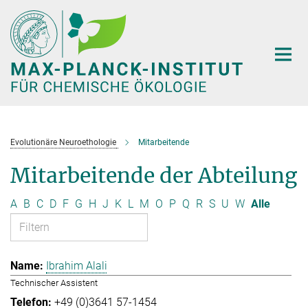
Hauptinhalt
Evolutionäre Neuroethologie
Mitarbeitende
Mitarbeitende der Abteilung
A
B
C
D
F
G
H
J
K
L
M
O
P
Q
R
S
U
W
Alle
Ibrahim Alali
Technischer Assistent
+49 (0)3641 57-1454