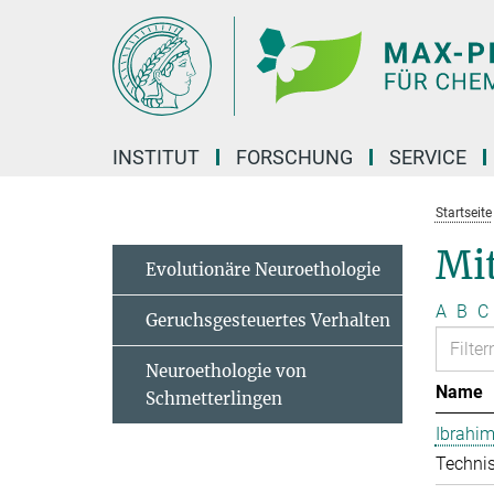
Hauptinhalt
INSTITUT
FORSCHUNG
SERVICE
Startseite
Mit
Evolutionäre Neuroethologie
A
B
C
Geruchsgesteuertes Verhalten
Neuroethologie von
Name
Schmetterlingen
Ibrahim
Technis