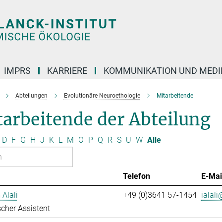
IMPRS
KARRIERE
KOMMUNIKATION UND MEDI
Abteilungen
Evolutionäre Neuroethologie
Mitarbeitende
arbeitende der Abteilung
D
F
G
H
J
K
L
M
O
P
Q
R
S
U
W
Alle
Telefon
E-Mai
 Alali
+49 (0)3641 57-1454
ialali
cher Assistent