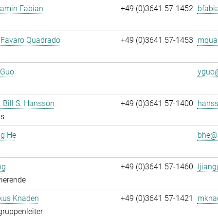
jamin Fabian
+49 (0)3641 57-1452
bfabi
 Favaro Quadrado
+49 (0)3641 57-1453
mquad
 Guo
yguo@
. Bill S. Hansson
+49 (0)3641 57-1400
hanss
us
ng He
bhe@.
ng
+49 (0)3641 57-1460
ljiang
ierende
rkus Knaden
+49 (0)3641 57-1421
mknad
gruppenleiter