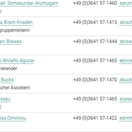
. nat. Somasundar Arumugam
+49 (0)3641 57-1460
saru
c
ja Bisch-Knaden
+49 (0)3641 57-1415
sbisc
gruppenleiterin
ani Biswas
+49 (0)3641 57-1444
sbisw
 Briceño Aguilar
+49 (0)3641 57-1465
ebric
ierender
 Bucks
+49 (0)3641 57-1470
sbuck
cher Assistent
assau
+49 (0)3641 57-1465
scass
c
rios Dimitriou
+49 (0)3641 57-1422
edimit