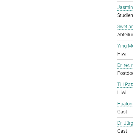
Jasmin
Studier
Swetla
Abteilu
Ying M
Hiwi
Dr. rer
Postdo
Till Pat
Hiwi
Hualon
Gast
Dr. Jür
Gast