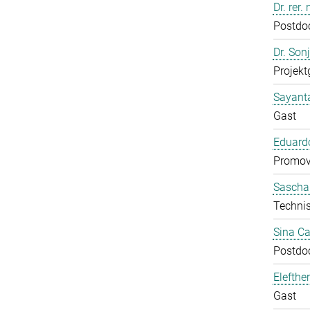
Dr. rer
Postdo
Dr. Son
Projekt
Sayant
Gast
Eduardo
Promov
Sascha
Technis
Sina C
Postdo
Elefthe
Gast