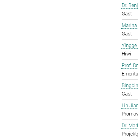
Dr. Ben
Gast
Marina
Gast
Yingge
Hiwi
Prof. Dr
Emerit
Bingbi
Gast
Lin Jia
Promov
Dr. Ma
Projekt