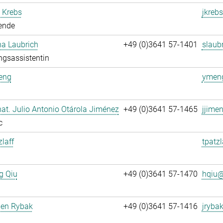
 Krebs
jkrebs
ende
na Laubrich
+49 (0)3641 57-1401
slaubr
ngsassistentin
eng
ymeng
. nat. Julio Antonio Otárola Jiménez
+49 (0)3641 57-1465
jjime
c
zlaff
tpatzl
g Qiu
+49 (0)3641 57-1470
hqiu@
gen Rybak
+49 (0)3641 57-1416
jrybak