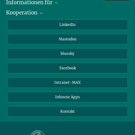
Informationen für
Kooperation
Journalisten
Alumni
IMPRS
LinkedIn
Gäste
Max-Planck-Gesellschaft
Mastodon
Beutenberg Campus e.V.
JenaVersum e.V.
bluesky
Facebook
Intranet-MAX
Inhouse Apps
Kontakt