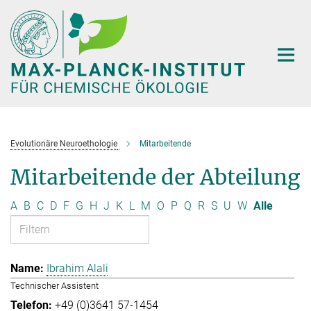
Hauptinhalt
Evolutionäre Neuroethologie
Mitarbeitende
Mitarbeitende der Abteilung
A
B
C
D
F
G
H
J
K
L
M
O
P
Q
R
S
U
W
Alle
Ibrahim Alali
Technischer Assistent
+49 (0)3641 57-1454