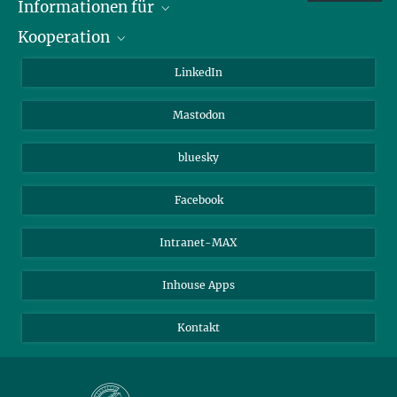
Informationen für
Kooperation
Journalisten
Alumni
IMPRS
LinkedIn
Gäste
Max-Planck-Gesellschaft
Mastodon
Beutenberg Campus e.V.
JenaVersum e.V.
bluesky
Facebook
Intranet-MAX
Inhouse Apps
Kontakt