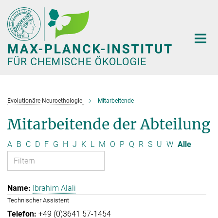
Hauptinhalt
Evolutionäre Neuroethologie
Mitarbeitende
Mitarbeitende der Abteilung
A
B
C
D
F
G
H
J
K
L
M
O
P
Q
R
S
U
W
Alle
Ibrahim Alali
Technischer Assistent
+49 (0)3641 57-1454