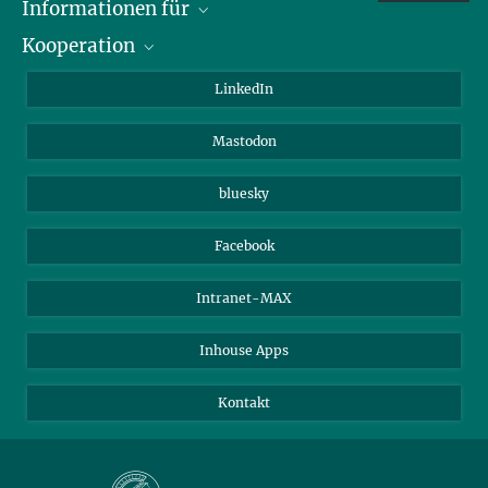
Informationen für
Kooperation
Journalisten
Alumni
IMPRS
LinkedIn
Gäste
Max-Planck-Gesellschaft
Mastodon
Beutenberg Campus e.V.
JenaVersum e.V.
bluesky
Facebook
Intranet-MAX
Inhouse Apps
Kontakt