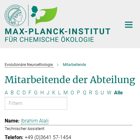
Hauptinhalt
Evolutionäre Neuroethologie
Mitarbeitende
Mitarbeitende der Abteilung
A
B
C
D
F
G
H
J
K
L
M
O
P
Q
R
S
U
W
Alle
Ibrahim Alali
Technischer Assistent
+49 (0)3641 57-1454