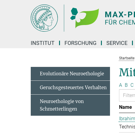
Hauptinhalt
INSTITUT
FORSCHUNG
SERVICE
Startseite
Mit
Evolutionäre Neuroethologie
A
B
C
Geruchsgesteuertes Verhalten
Neuroethologie von
Name
Schmetterlingen
Ibrahim
Technis