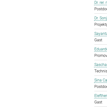
Dr. rer
Postdo
Dr. Son
Projekt
Sayant
Gast
Eduardo
Promov
Sascha
Technis
Sina C
Postdo
Elefthe
Gast