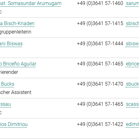
. nat. Somasundar Arumugam
+49 (0)3641 57-1460
saru
c
ja Bisch-Knaden
+49 (0)3641 57-1415
sbisc
gruppenleiterin
ani Biswas
+49 (0)3641 57-1444
sbisw
 Briceño Aguilar
+49 (0)3641 57-1465
ebric
ierender
 Bucks
+49 (0)3641 57-1470
sbuck
cher Assistent
assau
+49 (0)3641 57-1465
scass
c
rios Dimitriou
+49 (0)3641 57-1422
edimit