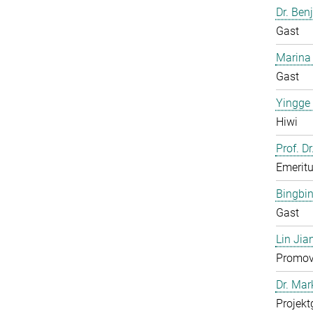
Dr. Ben
Gast
Marina
Gast
Yingge
Hiwi
Prof. Dr
Emerit
Bingbi
Gast
Lin Jia
Promov
Dr. Ma
Projekt