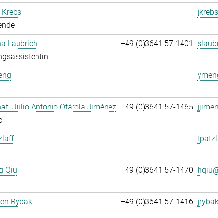
 Krebs
jkrebs
ende
na Laubrich
+49 (0)3641 57-1401
slaubr
ngsassistentin
eng
ymeng
. nat. Julio Antonio Otárola Jiménez
+49 (0)3641 57-1465
jjime
c
zlaff
tpatzl
g Qiu
+49 (0)3641 57-1470
hqiu@
gen Rybak
+49 (0)3641 57-1416
jrybak