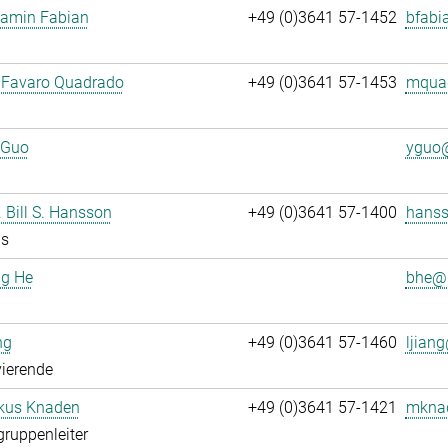
jamin Fabian
+49 (0)3641 57-1452
bfabi
 Favaro Quadrado
+49 (0)3641 57-1453
mquad
 Guo
yguo@
. Bill S. Hansson
+49 (0)3641 57-1400
hanss
us
ng He
bhe@.
ng
+49 (0)3641 57-1460
ljiang
ierende
rkus Knaden
+49 (0)3641 57-1421
mknad
gruppenleiter