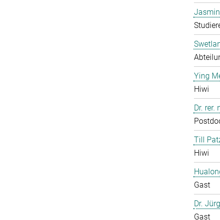
Jasmin
Studier
Swetla
Abteilu
Ying M
Hiwi
Dr. rer
Postdo
Till Pat
Hiwi
Hualon
Gast
Dr. Jür
Gast