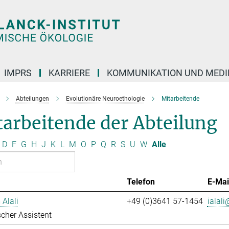
IMPRS
KARRIERE
KOMMUNIKATION UND MEDI
Abteilungen
Evolutionäre Neuroethologie
Mitarbeitende
arbeitende der Abteilung
D
F
G
H
J
K
L
M
O
P
Q
R
S
U
W
Alle
Telefon
E-Mai
 Alali
+49 (0)3641 57-1454
ialali
cher Assistent