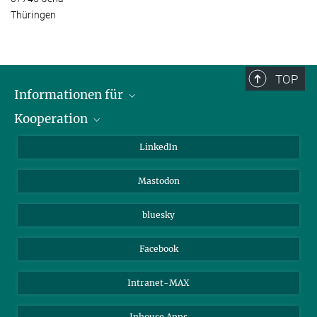
Thüringen
TOP
Informationen für
Kooperation
Journalisten
Alumni
IMPRS
LinkedIn
Gäste
Max-Planck-Gesellschaft
Mastodon
Beutenberg Campus e.V.
JenaVersum e.V.
bluesky
Facebook
Intranet-MAX
Inhouse Apps