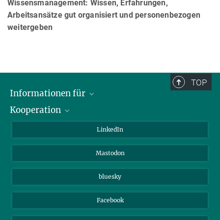
Wissensmanagement: Wissen, Erfahrungen,
Arbeitsansätze gut organisiert und personenbezogen
weitergeben
TOP
Informationen für
Kooperation
Journalisten
Alumni
IMPRS
LinkedIn
Gäste
Max-Planck-Gesellschaft
Mastodon
Beutenberg Campus e.V.
JenaVersum e.V.
bluesky
Facebook