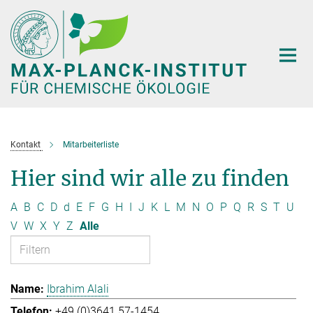
Hauptinhalt
Kontakt
Mitarbeiterliste
Hier sind wir alle zu finden
A
B
C
D
d
E
F
G
H
I
J
K
L
M
N
O
P
Q
R
S
T
U
V
W
X
Y
Z
Alle
Ibrahim Alali
+49 (0)3641 57-1454