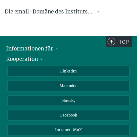
Die email-Domäne des Instituts....
.... @ice.mpg.de
TOP
Informationen für
Kooperation
Journalisten
Alumni
IMPRS
LinkedIn
Gäste
Max-Planck-Gesellschaft
Mastodon
Beutenberg Campus e.V.
JenaVersum e.V.
bluesky
Facebook
Intranet-MAX