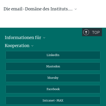
Die email-Domäne des Instituts....
.... @ice.mpg.de
TOP
Informationen für
Kooperation
Journalisten
Alumni
IMPRS
LinkedIn
Gäste
Max-Planck-Gesellschaft
Mastodon
Beutenberg Campus e.V.
JenaVersum e.V.
bluesky
Facebook
Intranet-MAX