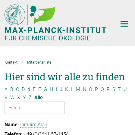
Hauptinhalt
Kontakt
Mitarbeiterliste
Hier sind wir alle zu finden
A
B
C
D
d
E
F
G
H
I
J
K
L
M
N
O
P
Q
R
S
T
U
V
W
X
Y
Z
Alle
Ibrahim Alali
+49 (0)3641 57-1454