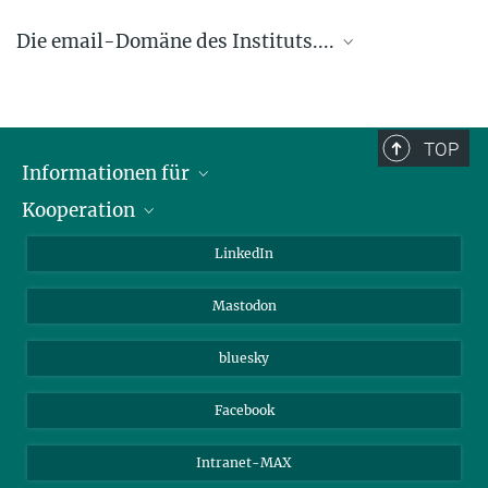
Die email-Domäne des Instituts....
.... @ice.mpg.de
TOP
Informationen für
Kooperation
Journalisten
Alumni
IMPRS
LinkedIn
Gäste
Max-Planck-Gesellschaft
Mastodon
Beutenberg Campus e.V.
JenaVersum e.V.
bluesky
Facebook
Intranet-MAX