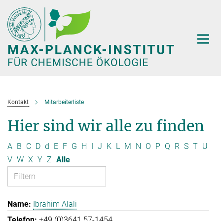
Hauptinhalt
Kontakt
Mitarbeiterliste
Hier sind wir alle zu finden
A
B
C
D
d
E
F
G
H
I
J
K
L
M
N
O
P
Q
R
S
T
U
V
W
X
Y
Z
Alle
Ibrahim Alali
+49 (0)3641 57-1454