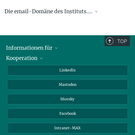
Die email-Domäne des Instituts....
.... @ice.mpg.de
TOP
Informationen für
Kooperation
Journalisten
Alumni
IMPRS
LinkedIn
Gäste
Max-Planck-Gesellschaft
Mastodon
Beutenberg Campus e.V.
JenaVersum e.V.
bluesky
Facebook
Intranet-MAX