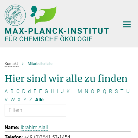
Hauptinhalt
Kontakt
Mitarbeiterliste
Hier sind wir alle zu finden
A
B
C
D
d
E
F
G
H
I
J
K
L
M
N
O
P
Q
R
S
T
U
V
W
X
Y
Z
Alle
Ibrahim Alali
+49 (0)3641 57-1454