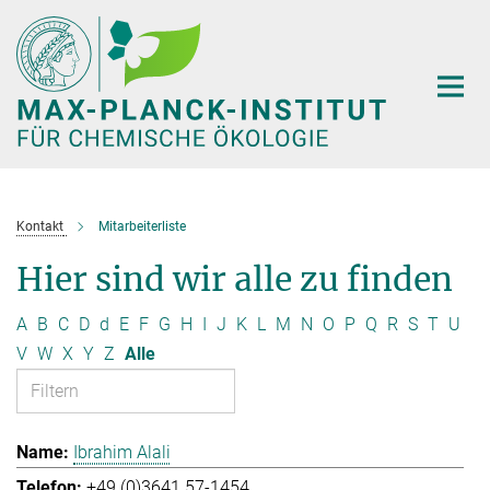
Hauptinhalt
Kontakt
Mitarbeiterliste
Hier sind wir alle zu finden
A
B
C
D
d
E
F
G
H
I
J
K
L
M
N
O
P
Q
R
S
T
U
V
W
X
Y
Z
Alle
Ibrahim Alali
+49 (0)3641 57-1454