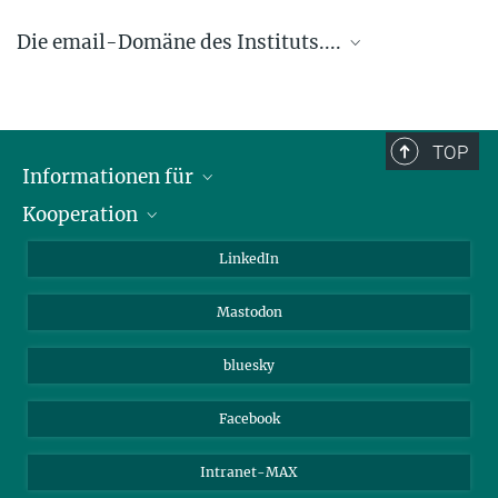
Die email-Domäne des Instituts....
.... @ice.mpg.de
TOP
Informationen für
Kooperation
Journalisten
Alumni
IMPRS
LinkedIn
Gäste
Max-Planck-Gesellschaft
Mastodon
Beutenberg Campus e.V.
JenaVersum e.V.
bluesky
Facebook
Intranet-MAX