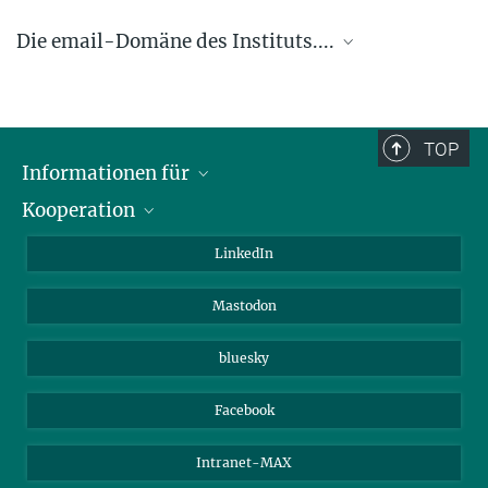
Die email-Domäne des Instituts....
.... @ice.mpg.de
TOP
Informationen für
Kooperation
Journalisten
Alumni
IMPRS
LinkedIn
Gäste
Max-Planck-Gesellschaft
Mastodon
Beutenberg Campus e.V.
JenaVersum e.V.
bluesky
Facebook
Intranet-MAX