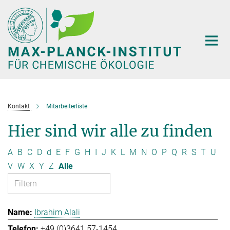
Hauptinhalt
Kontakt
Mitarbeiterliste
Hier sind wir alle zu finden
A
B
C
D
d
E
F
G
H
I
J
K
L
M
N
O
P
Q
R
S
T
U
V
W
X
Y
Z
Alle
Ibrahim Alali
+49 (0)3641 57-1454