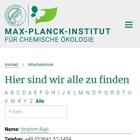
Hauptinhalt
Kontakt
Mitarbeiterliste
Hier sind wir alle zu finden
A
B
C
D
d
E
F
G
H
I
J
K
L
M
N
O
P
Q
R
S
T
U
V
W
X
Y
Z
Alle
Ibrahim Alali
+49 (0)3641 57-1454