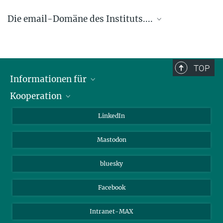
Die email-Domäne des Instituts....
.... @ice.mpg.de
TOP
Informationen für
Kooperation
Journalisten
Alumni
IMPRS
LinkedIn
Gäste
Max-Planck-Gesellschaft
Mastodon
Beutenberg Campus e.V.
JenaVersum e.V.
bluesky
Facebook
Intranet-MAX