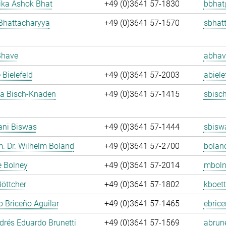
ka Ashok Bhat
+49 (0)3641 57-1830
bbhat
Bhattacharyya
+49 (0)3641 57-1570
sbhat
Bhave
abhav
 Bielefeld
+49 (0)3641 57-2003
abiele
ja Bisch-Knaden
+49 (0)3641 57-1415
sbisc
ani Biswas
+49 (0)3641 57-1444
sbisw
m. Dr. Wilhelm Boland
+49 (0)3641 57-2700
bolan
e Bolney
+49 (0)3641 57-2014
mboln
Böttcher
+49 (0)3641 57-1802
kboett
 Briceño Aguilar
+49 (0)3641 57-1465
ebrice
rés Eduardo Brunetti
+49 (0)3641 57-1569
abrune