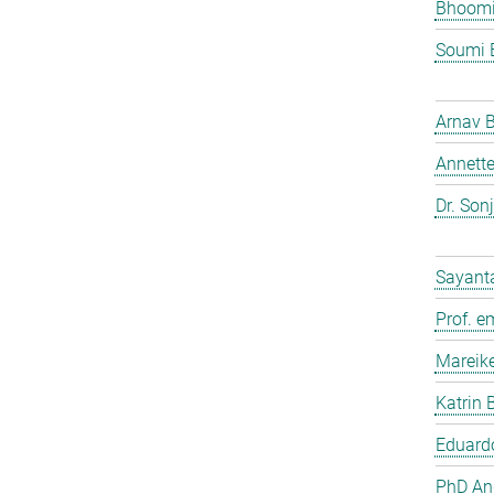
Bhoomi
Soumi 
Arnav 
Annette
Dr. Son
Sayant
Prof. e
Mareik
Katrin 
Eduardo
PhD And