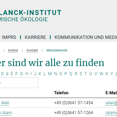
IMPRS
KARRIERE
KOMMUNIKATION UND MEDI
Institut
Kontakt
Mitarbeiterliste
r sind wir alle zu finden
D
d
E
F
G
H
I
J
K
L
M
N
O
P
Q
R
S
T
U
V
W
X
Y
Telefon
E-Mai
 Alali
+49 (0)3641 57-1454
ialali@
n Alam
+49 (0)3641 57-1264
ralam