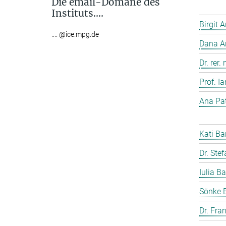
Die email-Domäne des
Instituts....
Birgit 
.... @ice.mpg.de
Dana A
Dr. rer
Prof. I
Ana Pat
Kati Ba
Dr. Ste
Iulia Ba
Sönke 
Dr. Fra