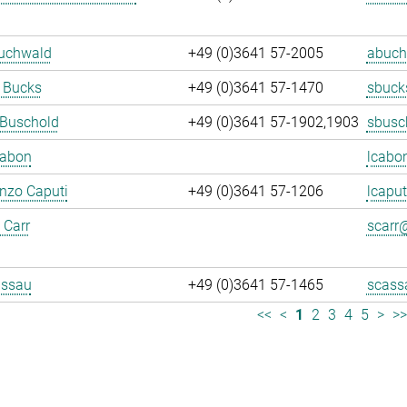
Buchwald
+49 (0)3641 57-2005
abuch
 Bucks
+49 (0)3641 57-1470
sbuck
 Buschold
+49 (0)3641 57-1902,1903
sbusc
Cabon
lcabo
enzo Caputi
+49 (0)3641 57-1206
lcaput
 Carr
scarr@
assau
+49 (0)3641 57-1465
scass
<<
<
1
2
3
4
5
>
>