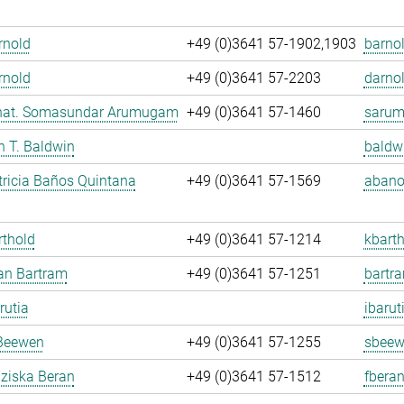
Arnold
+49 (0)3641 57-1902,1903
barnol
rnold
+49 (0)3641 57-2203
darnol
. nat. Somasundar Arumugam
+49 (0)3641 57-1460
sarum
an T. Baldwin
baldw
ricia Baños Quintana
+49 (0)3641 57-1569
abano
rthold
+49 (0)3641 57-1214
kbarth
fan Bartram
+49 (0)3641 57-1251
bartr
rutia
ibarut
Beewen
+49 (0)3641 57-1255
sbeew
nziska Beran
+49 (0)3641 57-1512
fberan