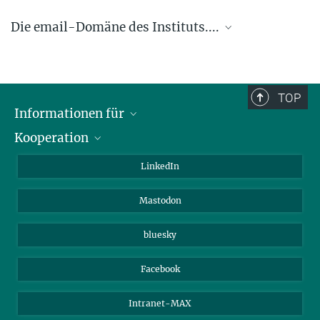
Die email-Domäne des Instituts....
.... @ice.mpg.de
TOP
Informationen für
Kooperation
Journalisten
Alumni
IMPRS
LinkedIn
Gäste
Max-Planck-Gesellschaft
Mastodon
Beutenberg Campus e.V.
JenaVersum e.V.
bluesky
Facebook
Intranet-MAX