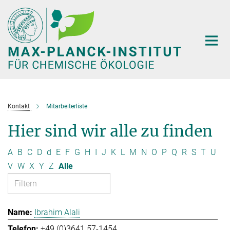
Hauptinhalt
Kontakt
Mitarbeiterliste
Hier sind wir alle zu finden
A
B
C
D
d
E
F
G
H
I
J
K
L
M
N
O
P
Q
R
S
T
U
V
W
X
Y
Z
Alle
Ibrahim Alali
+49 (0)3641 57-1454