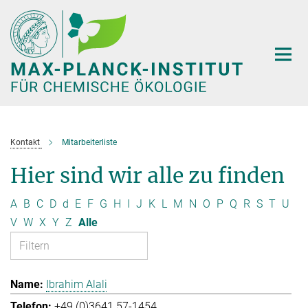
Hauptinhalt
Kontakt
Mitarbeiterliste
Hier sind wir alle zu finden
A
B
C
D
d
E
F
G
H
I
J
K
L
M
N
O
P
Q
R
S
T
U
V
W
X
Y
Z
Alle
Ibrahim Alali
+49 (0)3641 57-1454