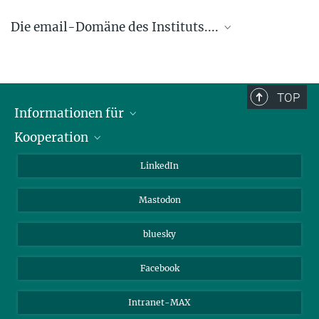
Die email-Domäne des Instituts....
.... @ice.mpg.de
TOP
Informationen für
Kooperation
Journalisten
Alumni
IMPRS
LinkedIn
Gäste
Max-Planck-Gesellschaft
Mastodon
Beutenberg Campus e.V.
JenaVersum e.V.
bluesky
Facebook
Intranet-MAX