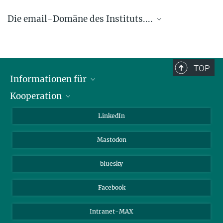
Die email-Domäne des Instituts....
.... @ice.mpg.de
TOP
Informationen für
Kooperation
Journalisten
Alumni
IMPRS
LinkedIn
Gäste
Max-Planck-Gesellschaft
Mastodon
Beutenberg Campus e.V.
JenaVersum e.V.
bluesky
Facebook
Intranet-MAX