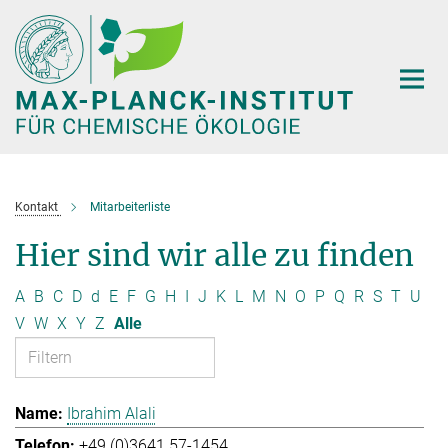
Hauptinhalt
Kontakt
Mitarbeiterliste
Hier sind wir alle zu finden
A
B
C
D
d
E
F
G
H
I
J
K
L
M
N
O
P
Q
R
S
T
U
V
W
X
Y
Z
Alle
Ibrahim Alali
+49 (0)3641 57-1454