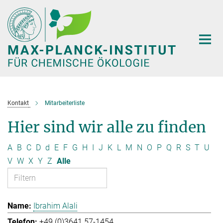
Hauptinhalt
Kontakt
Mitarbeiterliste
Hier sind wir alle zu finden
A
B
C
D
d
E
F
G
H
I
J
K
L
M
N
O
P
Q
R
S
T
U
V
W
X
Y
Z
Alle
Ibrahim Alali
+49 (0)3641 57-1454