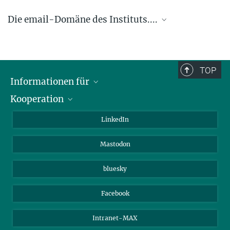
Die email-Domäne des Instituts....
.... @ice.mpg.de
TOP
Informationen für
Kooperation
Journalisten
Alumni
IMPRS
LinkedIn
Gäste
Max-Planck-Gesellschaft
Mastodon
Beutenberg Campus e.V.
JenaVersum e.V.
bluesky
Facebook
Intranet-MAX