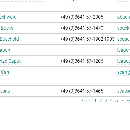
Buchwald
+49 (0)3641 57-2005
abuch
 Bucks
+49 (0)3641 57-1470
sbuck
 Buschold
+49 (0)3641 57-1902,1903
sbusc
Cabon
lcabo
enzo Caputi
+49 (0)3641 57-1206
lcaput
 Carr
scarr@
assau
+49 (0)3641 57-1465
scass
<<
<
1
2
3
4
5
>
>