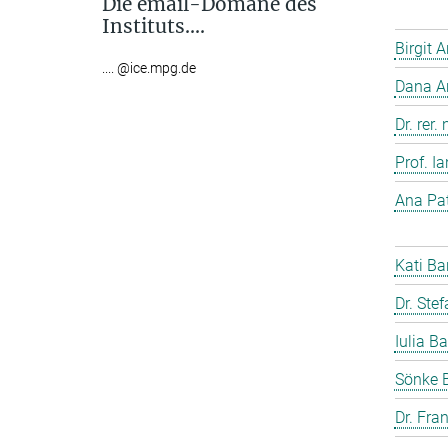
Die email-Domäne des
Instituts....
Birgit 
.... @ice.mpg.de
Dana A
Dr. rer
Prof. I
Ana Pat
Kati Ba
Dr. Ste
Iulia Ba
Sönke 
Dr. Fra