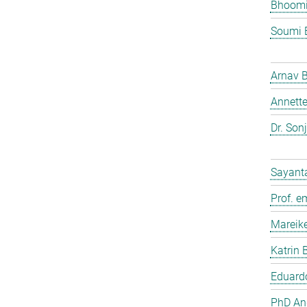
Bhoomi
Soumi 
Arnav 
Annette
Dr. Son
Sayant
Prof. e
Mareik
Katrin 
Eduardo
PhD And