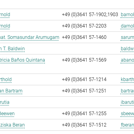
Arnold
+49 (0)3641 57-1902,1903
barnol
rnold
+49 (0)3641 57-2203
darnol
. nat. Somasundar Arumugam
+49 (0)3641 57-1460
sarum
an T. Baldwin
baldw
ricia Baños Quintana
+49 (0)3641 57-1569
abano
rthold
+49 (0)3641 57-1214
kbarth
fan Bartram
+49 (0)3641 57-1251
bartr
rutia
ibarut
Beewen
+49 (0)3641 57-1255
sbeew
nziska Beran
+49 (0)3641 57-1512
fberan