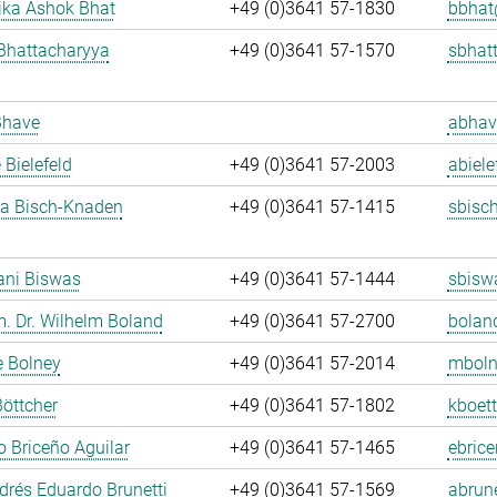
ka Ashok Bhat
+49 (0)3641 57-1830
bbhat
Bhattacharyya
+49 (0)3641 57-1570
sbhat
Bhave
abhav
 Bielefeld
+49 (0)3641 57-2003
abiele
ja Bisch-Knaden
+49 (0)3641 57-1415
sbisc
ani Biswas
+49 (0)3641 57-1444
sbisw
m. Dr. Wilhelm Boland
+49 (0)3641 57-2700
bolan
e Bolney
+49 (0)3641 57-2014
mboln
Böttcher
+49 (0)3641 57-1802
kboett
 Briceño Aguilar
+49 (0)3641 57-1465
ebrice
rés Eduardo Brunetti
+49 (0)3641 57-1569
abrune