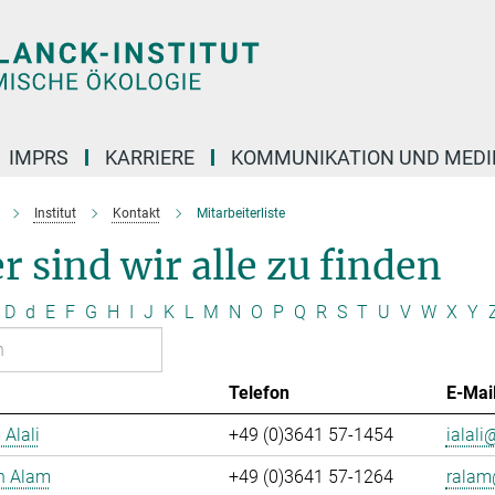
IMPRS
KARRIERE
KOMMUNIKATION UND MEDI
Institut
Kontakt
Mitarbeiterliste
r sind wir alle zu finden
D
d
E
F
G
H
I
J
K
L
M
N
O
P
Q
R
S
T
U
V
W
X
Y
Telefon
E-Mai
 Alali
+49 (0)3641 57-1454
ialali@
n Alam
+49 (0)3641 57-1264
ralam