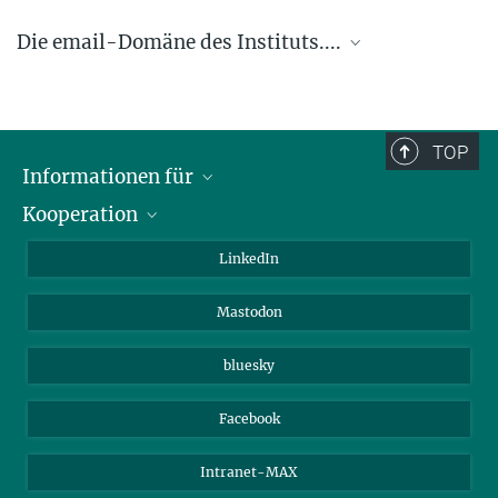
Die email-Domäne des Instituts....
.... @ice.mpg.de
TOP
Informationen für
Kooperation
Journalisten
Alumni
IMPRS
LinkedIn
Gäste
Max-Planck-Gesellschaft
Mastodon
Beutenberg Campus e.V.
JenaVersum e.V.
bluesky
Facebook
Intranet-MAX