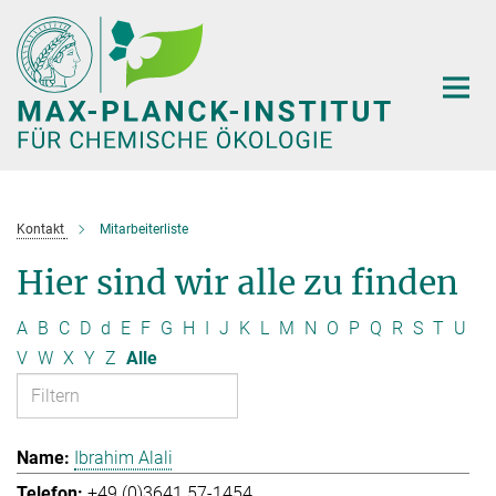
Hauptinhalt
Kontakt
Mitarbeiterliste
Hier sind wir alle zu finden
A
B
C
D
d
E
F
G
H
I
J
K
L
M
N
O
P
Q
R
S
T
U
V
W
X
Y
Z
Alle
Ibrahim Alali
+49 (0)3641 57-1454