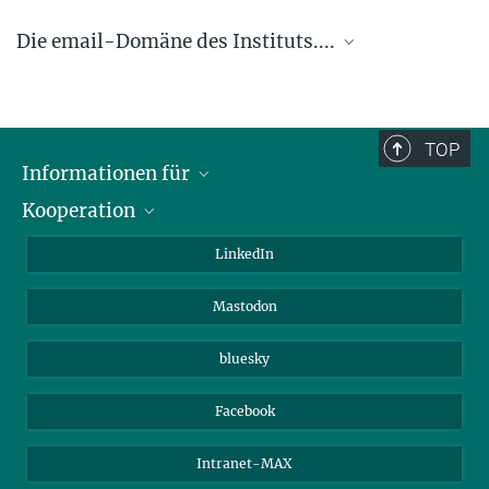
Die email-Domäne des Instituts....
.... @ice.mpg.de
TOP
Informationen für
Kooperation
Journalisten
Alumni
IMPRS
LinkedIn
Gäste
Max-Planck-Gesellschaft
Mastodon
Beutenberg Campus e.V.
JenaVersum e.V.
bluesky
Facebook
Intranet-MAX