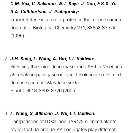
1.
C.M. Sax, C. Salamon, W.T. Kays, J. Guo, F.S.X. Yu,
R.A. Cuthbertson, J. Piatigorsky:
Transketolase is a major protein in the mouse cornea.
Journal of Biological Chemistry
271
, 33568-33574
(1996).
2.
J.H. Kang, L. Wang, A. Giri, I.T. Baldwin:
Silencing threonine deaminase and JAR4 in
Nicotiana
attenuata
impairs jasmonic acid-isoleucine-mediated
defenses against
Manduca sexta
.
Plant Cell
18
, 3303-3320 (2006).
3.
L. Wang, S. Allmann, J. Wu, I.T. Baldwin:
Comparisons of LOX3- and JAR4/6-silenced plants
reveal that JA and JA-AA conjugates play different