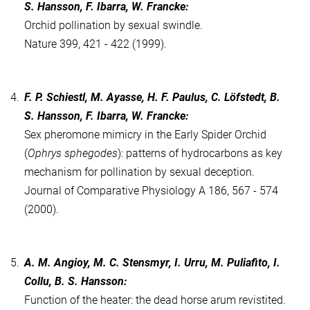
S. Hansson, F. Ibarra, W. Francke:
Orchid pollination by sexual swindle.
Nature 399, 421 - 422 (1999).
4.
F. P. Schiestl, M. Ayasse, H. F. Paulus, C. Löfstedt, B.
S. Hansson, F. Ibarra, W. Francke:
Sex pheromone mimicry in the Early Spider Orchid
(
Ophrys sphegodes
): patterns of hydrocarbons as key
mechanism for pollination by sexual deception.
Journal of Comparative Physiology A 186, 567 - 574
(2000).
5.
A. M. Angioy, M. C. Stensmyr, I. Urru, M. Puliafito, I.
Collu, B. S. Hansson:
Function of the heater: the dead horse arum revistited.