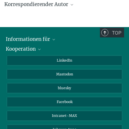
Korrespondierender Autor
Bill S. Hansson
Max-Planck-Institut für chemische Ökologie, Jena
hansson@ice.mpg.de
TOP
Informationen für
Kooperation
Journalisten
Alumni
IMPRS
LinkedIn
Gäste
Max-Planck-Gesellschaft
Mastodon
Beutenberg Campus e.V.
JenaVersum e.V.
bluesky
Facebook
Intranet-MAX