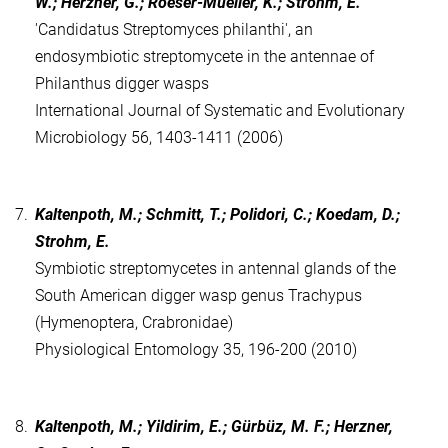
W.; Herzner, G.; Roeser-Mueller, K.; Strohm, E.
'Candidatus Streptomyces philanthi', an
endosymbiotic streptomycete in the antennae of
Philanthus digger wasps
International Journal of Systematic and Evolutionary
Microbiology 56, 1403-1411 (2006)
7.
Kaltenpoth, M.; Schmitt, T.; Polidori, C.; Koedam, D.;
Strohm, E.
Symbiotic streptomycetes in antennal glands of the
South American digger wasp genus Trachypus
(Hymenoptera, Crabronidae)
Physiological Entomology 35, 196-200 (2010)
8.
Kaltenpoth, M.; Yildirim, E.; Gürbüz, M. F.; Herzner,