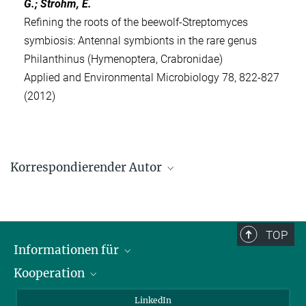
G.; Strohm, E.
Refining the roots of the beewolf-Streptomyces
symbiosis: Antennal symbionts in the rare genus
Philanthinus (Hymenoptera, Crabronidae)
Applied and Environmental Microbiology 78, 822-827
(2012)
Korrespondierender Autor
Dr. Martin Kaltenpoth
Max-Planck-Institut für chemische Ökologie, Jena
+49 3641 57-1800
TOP
mkaltenpoth@ice.mpg.de
Informationen für
Kooperation
Journalisten
Alumni
IMPRS
LinkedIn