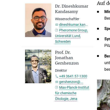
Auf d
Dr. Dineshkumar
Kandasamy
Mi
Bes
Wissenschaftler
dineshkumar.kandasamy@...
Sp
Pheromone Group,
Universität Lund,
Syn
Schweden
Pil
Prof. Dr.
Be
Jonathan
unt
Gershenzon
bes
Direktor
+49 3641 57-1300
gershenzon@...
Max-Planck-Institut
für chemische
Ökologie, Jena