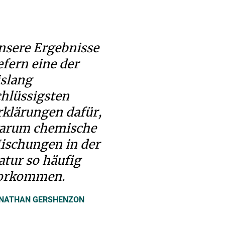
nsere Ergebnisse
efern eine der
islang
chlüssigsten
rklärungen dafür,
arum chemische
ischungen in der
atur so häufig
orkommen.
NATHAN GERSHENZON