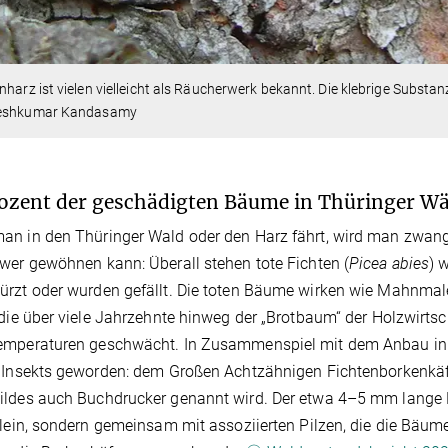
nharz ist vielen vielleicht als Räucherwerk bekannt. Die klebrige Substa
eshkumar Kandasamy
ozent der geschädigten Bäume in Thüringer Wä
n in den Thüringer Wald oder den Harz fährt, wird man zwangsl
wer gewöhnen kann: Überall stehen tote Fichten (
Picea abies
) 
rzt oder wurden gefällt. Die toten Bäume wirken wie Mahnmal
 die über viele Jahrzehnte hinweg der „Brotbaum“ der Holzwirtsc
emperaturen geschwächt. In Zusammenspiel mit dem Anbau in M
n Insekts geworden: dem Großen Achtzähnigen Fichtenborkenkä
ldes auch Buchdrucker genannt wird. Der etwa 4–5 mm lange K
llein, sondern gemeinsam mit assoziierten Pilzen, die die Bäum