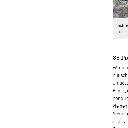
Fichte
© Din
88 Pr
Wenn ma
nur sch
umgestü
Fichte,
hohe T
kleine
Schadbi
nicht a