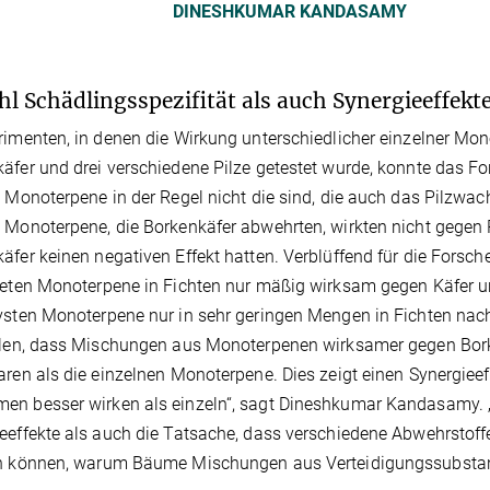
DINESHKUMAR KANDASAMY
l Schädlingsspezifität als auch Synergieeffekt
rimenten, in denen die Wirkung unterschiedlicher einzelner M
äfer und drei verschiedene Pilze getestet wurde, konnte das F
n Monoterpene in der Regel nicht die sind, die auch das Pilz
 Monoterpene, die Borkenkäfer abwehrten, wirkten nicht gege
äfer keinen negativen Effekt hatten. Verblüffend für die Forsc
teten Monoterpene in Fichten nur mäßig wirksam gegen Käfer un
vsten Monoterpene nur in sehr geringen Mengen in Fichten nach
llen, dass Mischungen aus Monoterpenen wirksamer gegen Borke
aren als die einzelnen Monoterpene. Dies zeigt einen Synergie
n besser wirken als einzeln“, sagt Dineshkumar Kandasamy. „Die
eeffekte als auch die Tatsache, dass verschiedene Abwehrstoff
en können, warum Bäume Mischungen aus Verteidigungssubstan