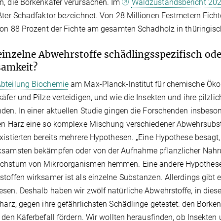
, die Borkenkäfer verursachen. Im
Waldzustandsbericht 202
ßter Schadfaktor bezeichnet. Von 28 Millionen Festmetern Ficht
von 88 Prozent der Fichte am gesamten Schadholz in thüringis
einzelne Abwehrstoffe schädlingsspezifisch oder
samkeit?
bteilung Biochemie
am Max-Planck-Institut für chemische Ökol
äfer und Pilze verteidigen, und wie die Insekten und ihre pilz
den. In einer aktuellen Studie gingen die Forschenden insbeso
en Harz eine so komplexe Mischung verschiedener Abwehrsubst
xistierten bereits mehrere Hypothesen. „Eine Hypothese besagt, 
samsten bekämpfen oder von der Aufnahme pflanzlicher Nahrun
chstum von Mikroorganismen hemmen. Eine andere Hypothese 
toffen wirksamer ist als einzelne Substanzen. Allerdings gibt 
sen. Deshalb haben wir zwölf natürliche Abwehrstoffe, in die
harz, gegen ihre gefährlichsten Schädlinge getestet: den Borkenkä
 den Käferbefall fördern. Wir wollten herausfinden, ob Insekten 