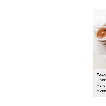
Testbe
um di
Monot
© Ann