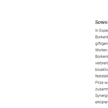
Sowoh
In Expe
Borkenk
giftige
Worten:
Borkenk
verbrei
bioakti
festste
Pilze w
zusamme
Synergi
erklär