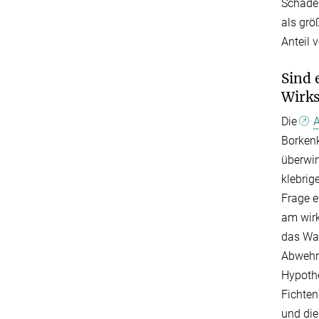
Schäden
als grö
Anteil 
Sind 
Wirk
Die
A
Borkenk
überwin
klebrig
Frage e
am wirk
das Wa
Abwehrs
Hypothe
Fichten
und die