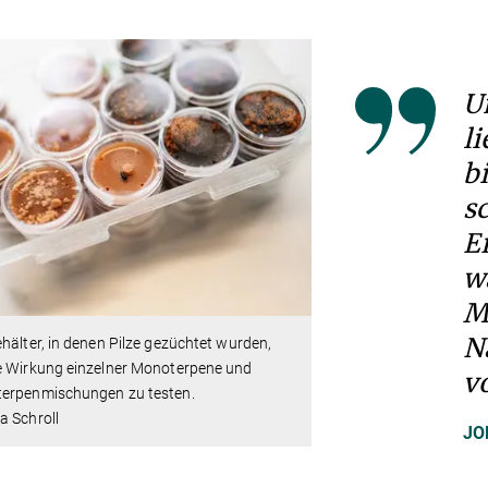
U
li
b
s
E
w
M
N
hälter, in denen Pilze gezüchtet wurden,
e Wirkung einzelner Monoterpene und
v
erpenmischungen zu testen.
a Schroll
JO