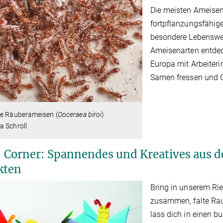
Die meisten Ameisena
fortpflanzungsfähige
besondere Lebenswei
Ameisenarten entdec
Europa mit Arbeiteri
Samen fressen und G
le Räuberameisen (
Ooceraea biroi
)
a Schroll
' Corner: Spannendes und Kreatives aus d
kten
Bring in unserem Ri
zusammen, falte Rau
lass dich in einen b