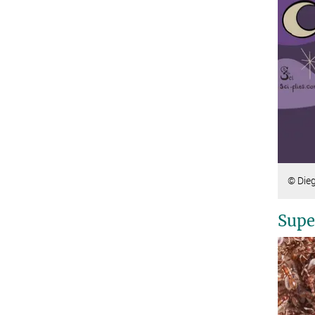
© Dieg
Supe