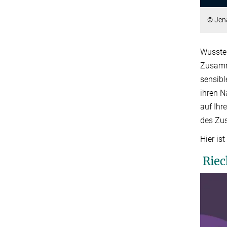
© Jen
Wussten
Zusamme
sensib
ihren N
auf Ih
des Zu
Hier is
Riec