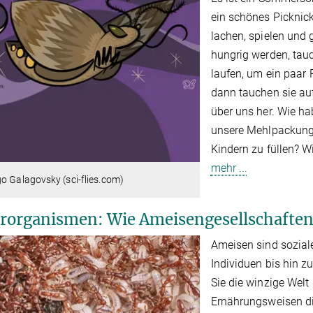
ein schönes Picknic
lachen, spielen und 
hungrig werden, tauc
laufen, um ein paar
dann tauchen sie auf
über uns her. Wie h
unsere Mehlpackunge
Kindern zu füllen? 
mehr ...
o Galagovsky (sci-flies.com)
rorganismen: Wie Ameisengesellschaften 
Ameisen sind soziale
Individuen bis hin z
Sie die winzige Welt
Ernährungsweisen di