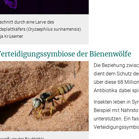
chnitt durch eine Larve des
deplattkäfers (
Oryzaephilus surinamensis
).
ja Krüsemer
Verteidigungssymbiose der Bienenwölfe
Die Beziehung zwisc
dient dem Schutz d
über diese 68 Millio
Antibiotika dabei spi
Insekten leben in S
Beispiel mit Nährsto
unterstützen. Ein fas
Verteidigungssymbio
wolf vor der Bruthöhle