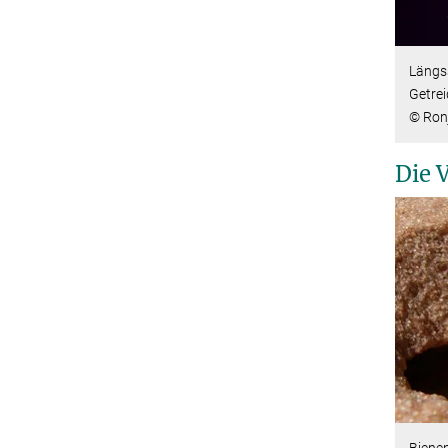
Längss
Getrei
© Ron
Die 
Bienen