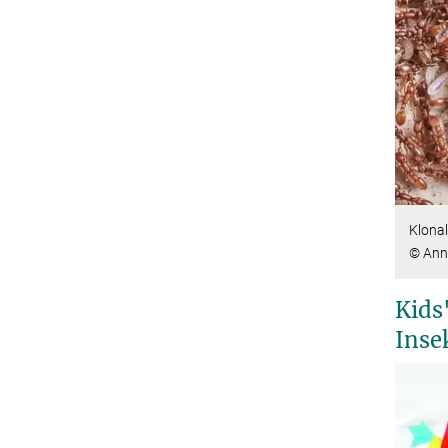
Klona
© Ann
Kids
Inse