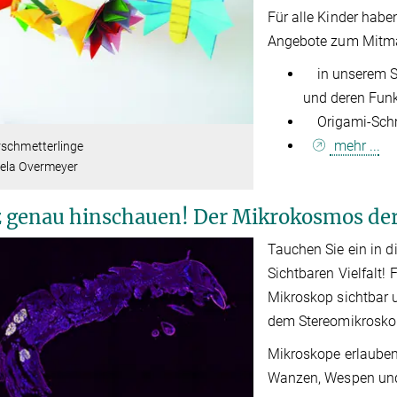
Für alle Kinder hab
Angebote zum Mitma
in unserem Sp
und deren Fun
Origami-Schme
mehr ...
rschmetterlinge
ela Overmeyer
 genau hinschauen! Der Mikrokosmos der
Tauchen Sie ein in 
Sichtbaren Vielfalt
Mikroskop sichtbar u
dem Stereomikroskop
Mikroskope erlauben 
Wanzen, Wespen und 