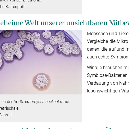
tin Kaltenpoth
geheime Welt unserer unsichtbaren Mitb
Menschen und Tiere
Vergleiche die Mikr
denen, die auf und i
auch echte Symbiont
Wir alle brauchen mi
Symbiose-Bakterien 
Verdauung von Nahru
lebenswichtigen Vi
ien der Art
Streptomyces coelicolor
auf
Petrischale
Schroll