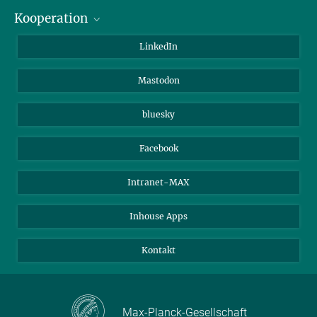
Kooperation
Journalisten
Alumni
IMPRS
LinkedIn
Gäste
Max-Planck-Gesellschaft
Mastodon
Beutenberg Campus e.V.
JenaVersum e.V.
bluesky
Facebook
Intranet-MAX
Inhouse Apps
Kontakt
Max-Planck-Gesellschaft