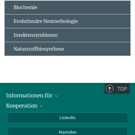
Biochemie
Evolutionäre Neuroethologie
Insektensymbiosen
Naturstoffbiosynthese
TOP
Informationen für
Kooperation
Journalisten
Alumni
IMPRS
LinkedIn
Gäste
Max-Planck-Gesellschaft
Mastodon