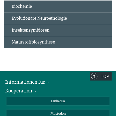
Biochemie
Evolutionäre Neuroethologie
Insektensymbiosen
Naturstoffbiosynthese
TOP
Informationen für
Kooperation
Journalisten
Alumni
IMPRS
LinkedIn
Gäste
Max-Planck-Gesellschaft
Mastodon