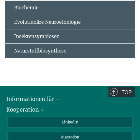
Biochemie
Evolutionäre Neuroethologie
Insektensymbiosen
Naturstoffbiosynthese
TOP
Informationen für
Kooperation
Journalisten
Alumni
IMPRS
LinkedIn
Gäste
Max-Planck-Gesellschaft
Mastodon