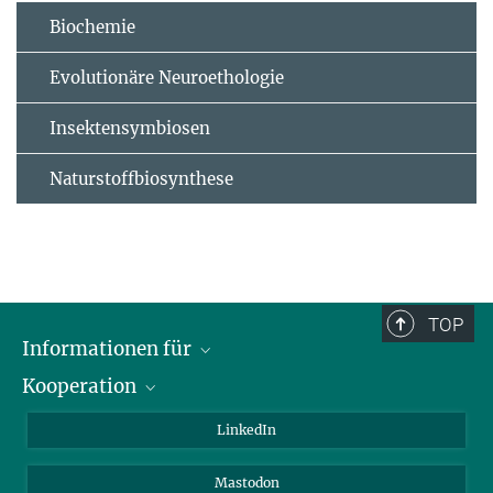
Biochemie
Evolutionäre Neuroethologie
Insektensymbiosen
Naturstoffbiosynthese
TOP
Informationen für
Kooperation
Journalisten
Alumni
IMPRS
LinkedIn
Gäste
Max-Planck-Gesellschaft
Mastodon