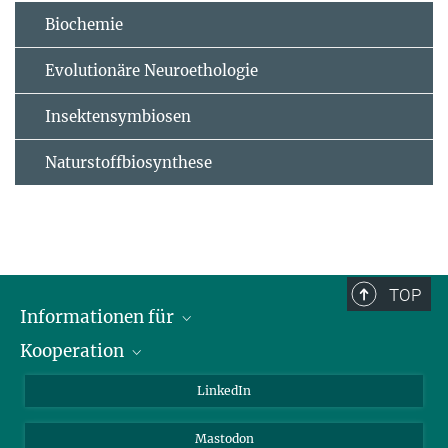
Biochemie
Evolutionäre Neuroethologie
Insektensymbiosen
Naturstoffbiosynthese
TOP
Informationen für
Kooperation
Journalisten
Alumni
IMPRS
LinkedIn
Gäste
Max-Planck-Gesellschaft
Mastodon