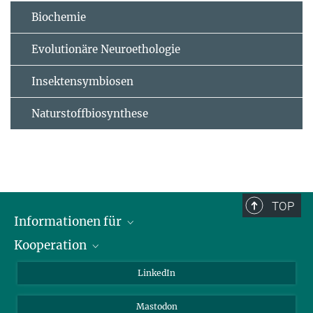
Biochemie
Evolutionäre Neuroethologie
Insektensymbiosen
Naturstoffbiosynthese
TOP
Informationen für
Kooperation
Journalisten
Alumni
IMPRS
LinkedIn
Gäste
Max-Planck-Gesellschaft
Mastodon