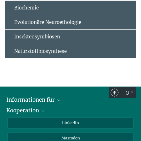
Biochemie
Evolutionäre Neuroethologie
Insektensymbiosen
Naturstoffbiosynthese
TOP
Informationen für
Kooperation
Journalisten
Alumni
IMPRS
LinkedIn
Gäste
Max-Planck-Gesellschaft
Mastodon