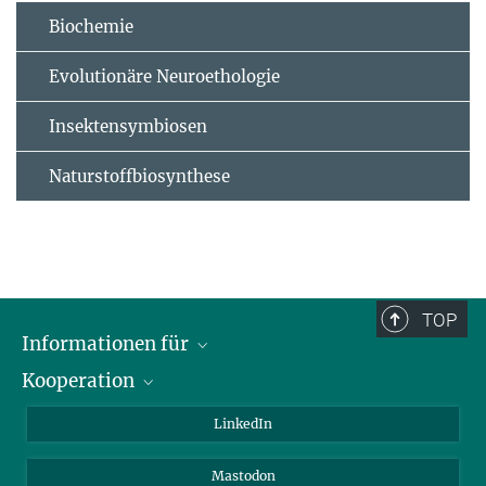
Biochemie
Evolutionäre Neuroethologie
Insektensymbiosen
Naturstoffbiosynthese
TOP
Informationen für
Kooperation
Journalisten
Alumni
IMPRS
LinkedIn
Gäste
Max-Planck-Gesellschaft
Mastodon