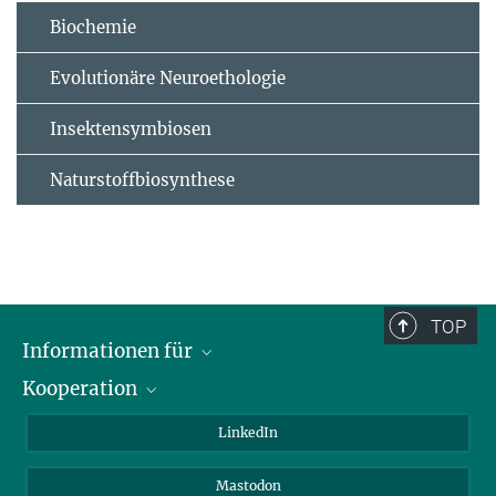
Biochemie
Evolutionäre Neuroethologie
Insektensymbiosen
Naturstoffbiosynthese
TOP
Informationen für
Kooperation
Journalisten
Alumni
IMPRS
LinkedIn
Gäste
Max-Planck-Gesellschaft
Mastodon