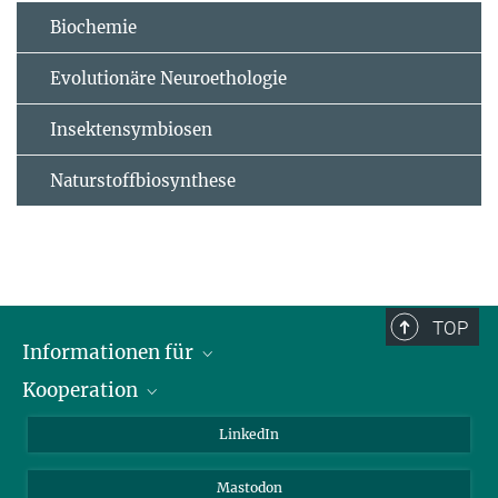
Biochemie
Evolutionäre Neuroethologie
Insektensymbiosen
Naturstoffbiosynthese
TOP
Informationen für
Kooperation
Journalisten
Alumni
IMPRS
LinkedIn
Gäste
Max-Planck-Gesellschaft
Mastodon