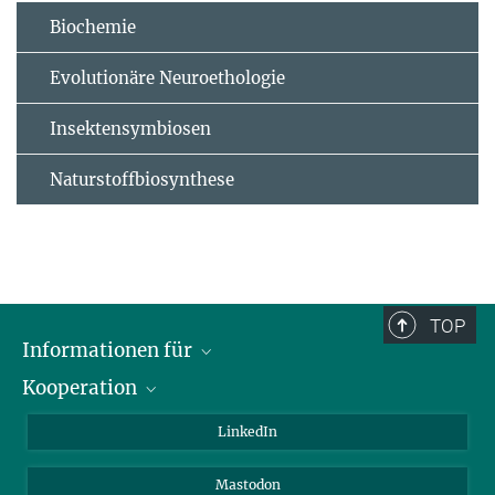
Biochemie
Evolutionäre Neuroethologie
Insektensymbiosen
Naturstoffbiosynthese
TOP
Informationen für
Kooperation
Journalisten
Alumni
IMPRS
LinkedIn
Gäste
Max-Planck-Gesellschaft
Mastodon