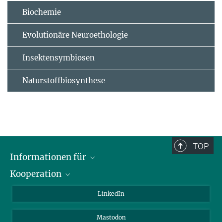
Biochemie
Evolutionäre Neuroethologie
Insektensymbiosen
Naturstoffbiosynthese
TOP
Informationen für
Kooperation
Journalisten
Alumni
IMPRS
LinkedIn
Gäste
Max-Planck-Gesellschaft
Mastodon