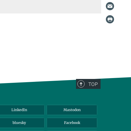
TOP
LinkedIn
Mastodon
bluesky
Facebook