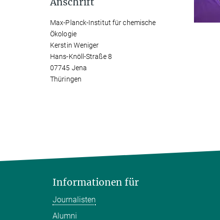
Anschrift
Max-Planck-Institut für chemische
Ökologie
Kerstin Weniger
Hans-Knöll-Straße 8
07745 Jena
Thüringen
Informationen für
Journalisten
Alumni