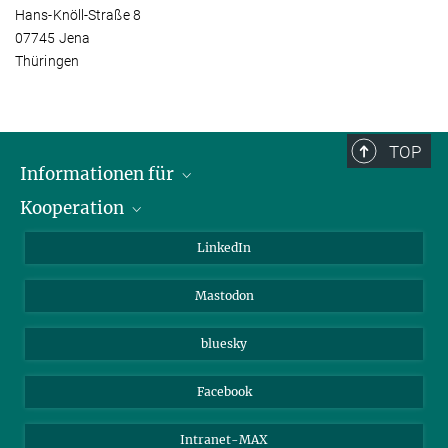
Hans-Knöll-Straße 8
07745 Jena
Thüringen
TOP
Informationen für
Kooperation
Journalisten
Alumni
IMPRS
LinkedIn
Gäste
Max-Planck-Gesellschaft
Mastodon
Beutenberg Campus e.V.
JenaVersum e.V.
bluesky
Facebook
Intranet-MAX